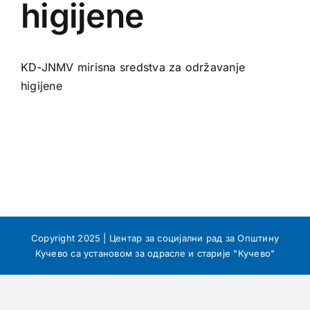
higijene
KD-JNMV mirisna sredstva za održavanje
higijene
Copyright 2025 | Центар за социјални рад за Општину
Кучево са установом за одрасле и старије "Кучево"