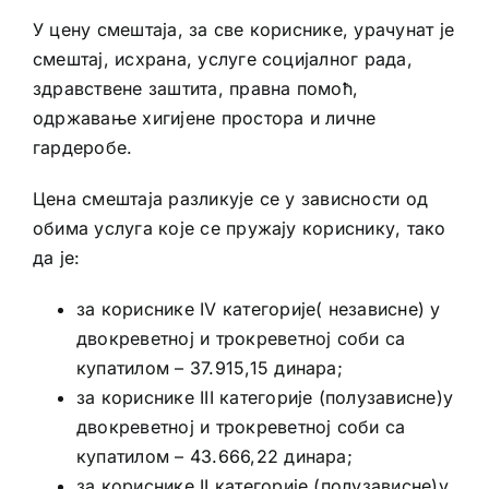
У цену смештаја, за све кориснике, урачунат је
смештај, исхрана, услуге социјалног рада,
здравствене заштита, правна помоћ,
одржавање хигијене простора и личне
гардеробе.
Цена смештаја разликује се у зависности од
обима услуга које се пружају кориснику, тако
да је:
за кориснике IV категорије( независне) у
двокреветној и трокреветној соби са
купатилом – 37.915,15 динара;
за кориснике III категорије (полузависне)у
двокреветној и трокреветној соби са
купатилом – 43.666,22 динара;
за кориснике II категорије (полузависне)у