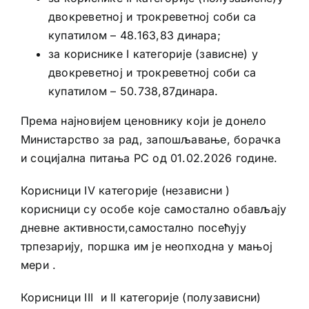
двокреветној и трокреветној соби са
купатилом – 48.163,83 динара;
за кориснике I категорије (зависне) у
двокреветној и трокреветној соби са
купатилом – 50.738,87динара.
Према најновијем ценовнику који је донело
Министарство за рад, запошљавање, борачка
и социјална питања РС од 01.02.2026 године.
Корисници IV категорије (независни )
корисници су особе које самостално обављају
дневне активности,самостално посећују
трпезарију, поршка им је неопходна у мањој
мери .
Корисници III и II категорије (полузависни)