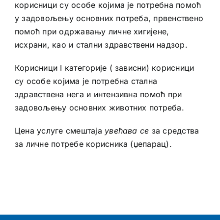
корисници су особе којима је потребна помоћ
у задовољењу основних потреба, првенствено
помоћ при одржавању личне хигијене,
исхрани, као и стални здравствени надзор.
Корисници I категорије ( зависни) корисници
су особе којима је потребна стална
здравствена нега и интензивна помоћ при
задовољењу основних животних потреба.
Цена услуге смештаја
увећава се
за средства
за личне потребе корисника (џепарац).