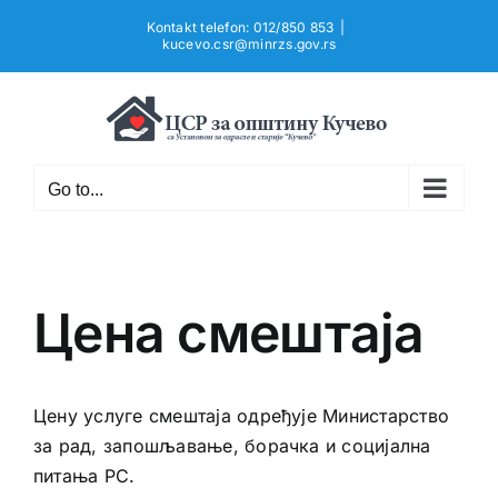
Skip
Kontakt telefon: 012/850 853
|
to
kucevo.csr@minrzs.gov.rs
content
Go to...
Цена смештаја
Цену услуге смештаја одређује Министарство
за рад, запошљавање, борачка и социјална
питања РС.