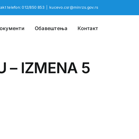
akt telefon: 012/850 853
|
kucevo.csr@minrzs.gov.rs
окументи
Обавештења
Контакт
U – IZMENA 5