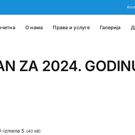
Kont
очетна
О нама
Права и услуге
Галерија
Д
AN ZA 2024. GODIN
-izmena 5
(40 kB)