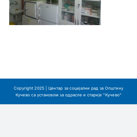
Copyright 2025 | Центар за социјални рад за Општину
Кучево са установом за одрасле и старије "Кучево"