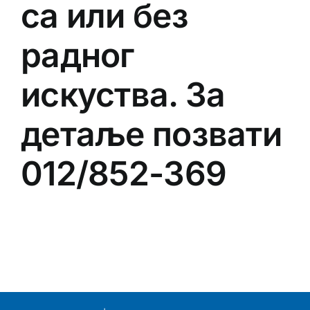
са или без
радног
искуства. За
детаље позвати
012/852-369