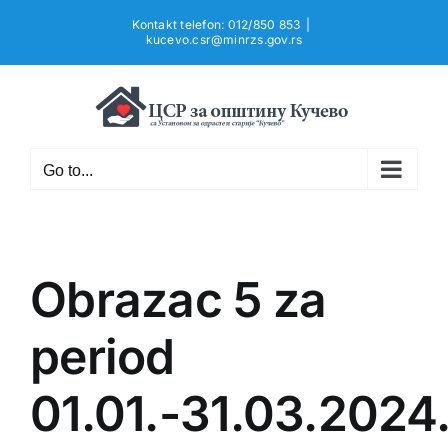
Skip
Kontakt telefon: 012/850 853
|
to
kucevo.csr@minrzs.gov.rs
content
Go to...
Obrazac 5 za
period
01.01.-31.03.2024