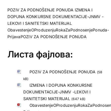
POZIV ZA PODNOŠENJE PONUDA
IZMENA I
DOPUNA KONKURSNE DOKUMENTACIJE-JNMV -
LEKOVI I SANITETSKI MATERIJAL
ObavestenjeOProduzenjuRokaZaPodnosenjePonuda-
Prijava
POZIV ZA PODNOŠENJE PONUDA
Листа фајлова:
POZIV ZA PODNOŠENJE PONUDA
(58
kB)
IZMENA I DOPUNA KONKURSNE
DOKUMENTACIJE-JNMV -LEKOVI I
SANITETSKI MATERIJAL
(647 kB)
ObavestenjeOProduzenjuRokaZaPodnosen