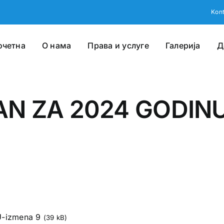
Kont
очетна
О нама
Права и услуге
Галерија
Д
AN ZA 2024 GODINU
-izmena 9
(39 kB)