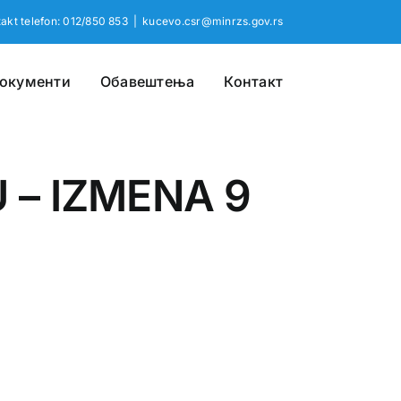
akt telefon: 012/850 853
|
kucevo.csr@minrzs.gov.rs
окументи
Обавештења
Контакт
 – IZMENA 9