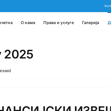
Kont
очетна
О нама
Права и услуге
Галерија
Д
у 2025
essed
НСИЈСКИ ИЗВЕШТ