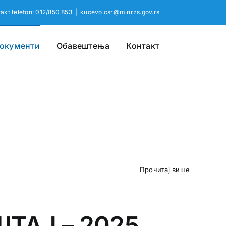
akt telefon: 012/850 853
|
kucevo.csr@minrzs.gov.rs
окументи
Обавештења
Контакт
Прочитај више
АЈ – 2025.