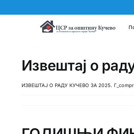
Skip
to
content
П
Извештај о рад
ИЗВЕШТАЈ О РАДУ КУЧЕВО ЗА 2025. Г_compr
ГОДИШЊИ ФИНА